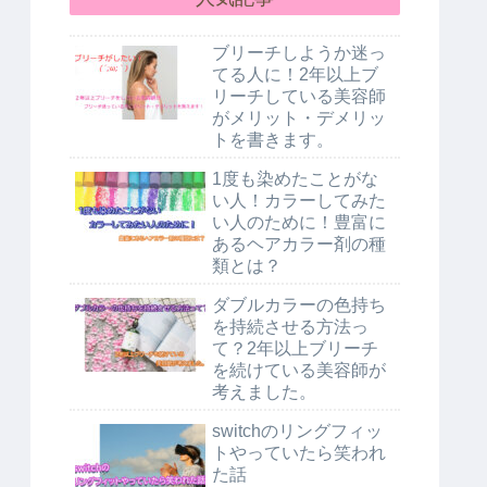
ブリーチしようか迷っ
てる人に！2年以上ブ
リーチしている美容師
がメリット・デメリッ
トを書きます。
1度も染めたことがな
い人！カラーしてみた
い人のために！豊富に
あるヘアカラー剤の種
類とは？
ダブルカラーの色持ち
を持続させる方法っ
て？2年以上ブリーチ
を続けている美容師が
考えました。
switchのリングフィッ
トやっていたら笑われ
た話