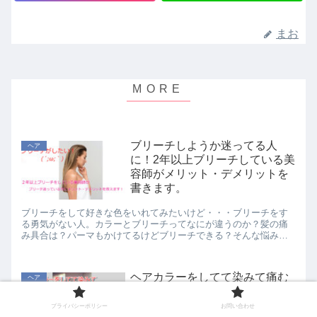
まお
ブリーチしようか迷ってる人
ヘア
に！2年以上ブリーチしている美
容師がメリット・デメリットを
書きます。
ブリーチをして好きな色をいれてみたいけど・・・ブリーチをす
る勇気がない人。カラーとブリーチってなにが違うのか？髪の痛
み具合は？パーマもかけてるけどブリーチできる？そんな悩みが
ある人のために２年以上ブリーチし続けている美容師が不安と迷
いを解消していきます！
ヘアカラーをしてて染みて痛む
ヘア
ことはありますか？我慢せず染
みないためにできること
プライバシーポリシー
お問い合わせ